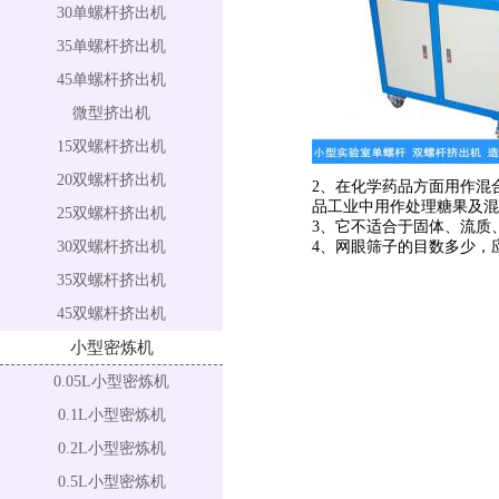
30单螺杆挤出机
35单螺杆挤出机
45单螺杆挤出机
微型挤出机
15双螺杆挤出机
20双螺杆挤出机
2、在化学药品方面用作混
品工业中用作处理糖果及混
25双螺杆挤出机
3、它不适合于固体、流质
30双螺杆挤出机
4、网眼筛子的目数多少，
35双螺杆挤出机
45双螺杆挤出机
小型密炼机
0.05L小型密炼机
0.1L小型密炼机
0.2L小型密炼机
0.5L小型密炼机