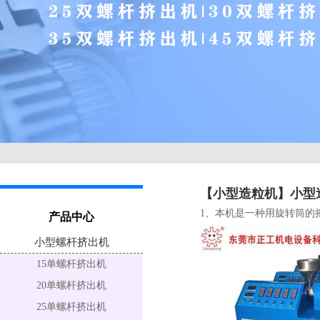
【小型造粒机】小型
1、本机是一种用旋转筒的
产品中心
小型螺杆挤出机
15单螺杆挤出机
20单螺杆挤出机
25单螺杆挤出机