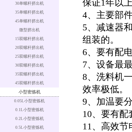
保证1年以
30单螺杆挤出机
4、主要部
35单螺杆挤出机
45单螺杆挤出机
5、减速器
微型挤出机
组装的。
15双螺杆挤出机
20双螺杆挤出机
6、要有配
25双螺杆挤出机
7、设备最
30双螺杆挤出机
8、洗料机
35双螺杆挤出机
45双螺杆挤出机
效率极低。
小型密炼机
9、加温要
0.05L小型密炼机
0.1L小型密炼机
10、要有
0.2L小型密炼机
11、高效节
0.5L小型密炼机