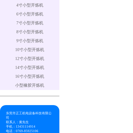
4寸小型开炼机
6寸小型开炼机
7寸小型开炼机
8寸小型开炼机
9寸小型开炼机
10寸小型开炼机
12寸小型开炼机
14寸小型开炼机
16寸小型开炼机
小型橡胶开炼机
东莞市正工机电设备科技有限公
司
联系人：黄先生
手机：13431114914
电话：0769-85925106