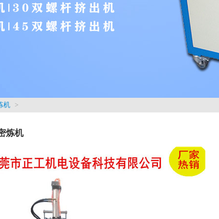
炼机
>
密炼机