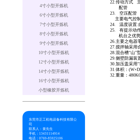
22.传动方式
4寸小型开炼机
配管
23. 空压配
6寸小型开炼机
主要电气控制
7寸小型开炼机
24. 温度设置
25. 有提示动
8寸小型开炼机
机台之优
26.主要之电
9寸小型开炼机
27.搅拌轴采
10寸小型开炼机
28.混合槽“
29.侧壁防漏
12寸小型开炼机
30.加压盖采
31.体积：(W×D×
14寸小型开炼机
32.重量：480K
16寸小型开炼机
小型橡胶开炼机
东莞市正工机电设备科技有限公
司
联系人：黄先生
手机：13431114914
电话：0769-85925106