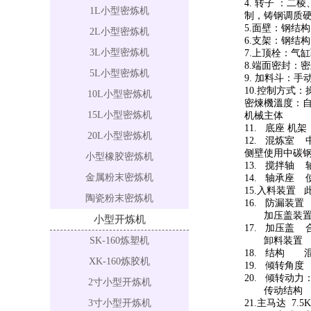
4. 转子 ：
1L小型密炼机
制，铸钢调质硬
5.面壁：钢结
2L小型密炼机
6.支架：钢结
3L小型密炼机
7.上顶栓：气
8.端面密封：
5L小型密炼机
9. 加料斗：手
10.控制方式
10L小型密炼机
密煉機溫度：自来
15L小型密炼机
机械
11. 底座 
20L小型密炼机
12. 混炼室
侧壁使用中碳
小型橡胶密炼机
13. 搅拌轴
金属粉末密炼机
14. 轴承座 
15.入料装置
陶瓷粉末密炼机
16. 防漏装
加压
小型开炼机
17. 加压盖
SK-160炼塑机
卸料装置
18. 结构 
XK-160炼胶机
19. 倾转角度 
20. 倾转动力
2寸小型开炼机
传动结
3寸小型开炼机
21.主马达 7.5