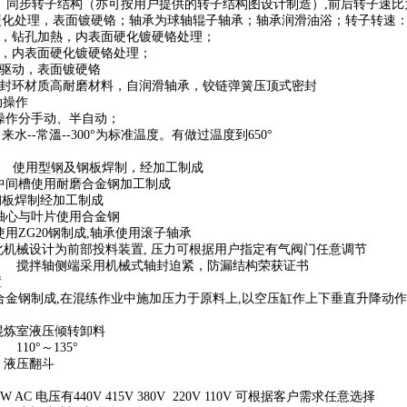
二棱、同步转子结构（亦可按用户提供的转子结构图设计制造）,前后转子速比为
化处理，表面镀硬铬；轴承为球轴辊子轴承；轴承润滑油浴；转子转速：3
构，钻孔加熱，内表面硬化镀硬铬处理；
构，内表面硬化镀硬铬处理；
缸驱动，表面镀硬铬
密封环材质高耐磨材料，自润滑轴承，铰链弹簧压顶式密封
动操作
：操作分手动、半自动；
水--常溫--300°为标准温度。有做过温度到650°
主体
机架 使用型钢及钢板焊制，经加工制成
 中间槽使用耐磨合金钢加工制成
钢板焊制经加工制成
 轴心与叶片使用合金钢
使用ZG20钢制成,轴承使用滚子轴承
 此机械设计为前部投料装置, 压力可根据用户指定有气阀门任意调节
置 搅拌轴侧端采用机械式轴封迫紧，防漏结构荣获证书
盖装置
 合金钢制成,在混练作业中施加压力于原料上,以空压缸作上下垂直升降动作
混炼室液压倾转卸料
110°～135°
：液压翻斗
构
KW AC 电压有440V 415V 380V 220V 110V 可根据客户需求任意选择