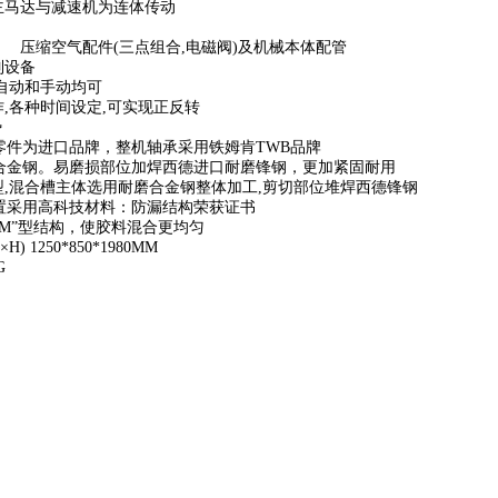
 主马达与减速机为连体传动
管 压缩空气配件(三点组合,电磁阀)及机械本体配管
设备
:自动和手动均可
作,各种时间设定,可实现正反转
势
器零件为进口品牌，整机轴承采用铁姆肯TWB品牌
用合金钢。易磨损部位加焊西德进口耐磨锋钢，更加紧固耐用
山”型,混合槽主体选用耐磨合金钢整体加工,剪切部位堆焊西德锋钢
装置采用高科技材料：防漏结构荣获证书
用“M”型结构，使胶料混合更均匀
H) 1250*850*1980MM
G